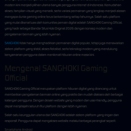
modern kini menjadi pilihan utama banyak pengguna internet di Indonesia. Kemudahan
akses, tampilan visual yang menarik, serta variasi permainan yang lengkap menjadi alasan
mengapa dunia gaming online terus berkembang setiap tahunnya. Salah satu platform
yang mulai dikenal luas oleh komunitas pemain digital adalah SANGHOKI Gaming Official,
yang hadir sebagai Bandar Situs Hoki Original 2026 dengan konsep modern dan
pengalaman bermain yang lebih nyaman.
SANGHOKI
tidak hanya menghadirkan permainan digital populer, tetapi juga menawarkan
sistem platform yang stabil, akses fleksibel, serta teknologi modern yang mendukung
kenyamanan pengguna dalam menikmati hiburan online masa kini.
Mengenal SANGHOKI Gaming
Official
SANGHOKI Gaming Official merupakan platform hiburan digital yang dirancang untuk
memberikan pengalaman bermain online yang praktis dan mudah diakses oleh berbagai
kalangan pengguna. Dengan desain website yang modern dan user-friendly, pengguna
dapat menjelajahi seluruh fitur platform dengan lebih nyaman.
Salah satu keunggulan utama dari SANGHOKI adalah sistem platform yang ringan dan
responsif. Pengguna dapat mengakses website melalui berbagai perangkat seperti:
Smartphone Android