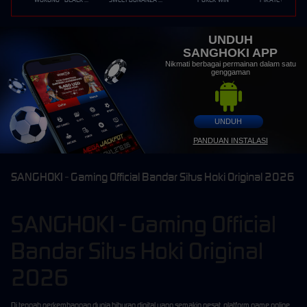
UNDUH
SANGHOKI APP
Nikmati berbagai permainan dalam satu
genggaman
UNDUH
PANDUAN INSTALASI
SANGHOKI - Gaming Official Bandar Situs Hoki Original 2026
SANGHOKI - Gaming Official
Bandar Situs Hoki Original
2026
Di tengah perkembangan dunia hiburan digital yang semakin pesat, platform game online