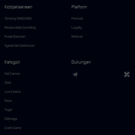
Kebijaksanaan
Platform
Tentang SANGHOKI
Promosi
Responsible Gambling
Loyalty
Pusat Bantuan
Referral
Syarat dan Ketentuan
Kategori
Dukungan
Hot Games
Slots
Live Casino
Race
Togel
Olahraga
Crash Game