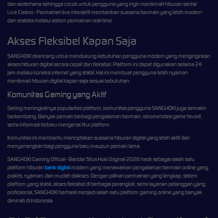
dan sederhana sehingga cocok untuk pengguna yang ingin menikmati hiburan santai
Live Casino - Permainan live interaktif memberikan suasana bermain yang lebih modern
dan realistis melalui sistem permainan real-time.
Akses Fleksibel Kapan Saja
SANGHOKI dirancang untuk mendukung kebutuhan pengguna modern yang menginginkan
akses hiburan digital secara cepat dan fleksibel. Platform ini dapat digunakan selama 24
jam melalui koneksi internet yang stabil. Hal ini membuat pengguna lebih nyaman
menikmati hiburan digital kapan saja sesuai kebutuhan.
Komunitas Gaming yang Aktif
Seiring meningkatnya popularitas platform, komunitas pengguna SANGHOKI juga semakin
berkembang. Banyak pemain berbagi pengalaman bermain, rekomendasi game favorit,
serta informasi terbaru mengenai fitur platform.
Komunitas ini membantu menciptakan suasana hiburan digital yang lebih aktif dan
menyenangkan bagi pengguna baru maupun pemain lama.
SANGHOKI Gaming Official - Bandar Situs Hoki Original 2026 hadir sebagai salah satu
platform hiburan
bank digital
modern yang menawarkan pengalaman bermain online yang
praktis, nyaman, dan mudah diakses. Dengan pilihan permainan yang lengkap, sistem
platform yang stabil, akses fleksibel di berbagai perangkat, serta layanan pelanggan yang
profesional, SANGHOKI berhasil menjadi salah satu platform gaming online yang banyak
diminati di Indonesia.