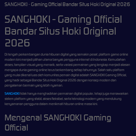
SANGHOKI - Gaming Official Bandar Situs Hoki Original 2026
SANGHOKI - Gaming Official
Bandar Situs Hoki Original
2026
Di tengah perkembangan dunia hiburan digital yang semakin pesat, platform game online
modern kini menjadi pilihan utama banyak pengguna internet di Indonesia. Kemudahan
akses, tampilan visual yang menarik, serta variasi permainan yang lengkap menjadi alasan
mengapa dunia gaming online terus berkembang setiap tahunnya. Salah satu platform
yang mulai dikenal luas oleh komunitas pemain digital adalah SANGHOKI Gaming Official,
yang hadir sebagai Bandar Situs Hoki Original 2026 dengan konsep modern dan
pengalaman bermain yang lebih nyaman.
SANGHOKI
tidak hanya menghadirkan permainan digital populer, tetapi juga menawarkan
sistem platform yang stabil, akses fleksibel, serta teknologi modern yang mendukung
kenyamanan pengguna dalam menikmati hiburan online masa kini.
Mengenal SANGHOKI Gaming
Official