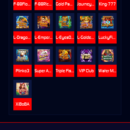
F-88Flower(H5)
F-88Riches(H5)
Gold Panda(H5)
JourneyToTheWest
King-777
L-DragonRiches
L-EmperorTreasure
L-EyesOfFortune
L-GoldenToad
LuckyFish
Plinko3
Super Ace+
Triple Fish(H5)
VIP Club
Water Margin(H5)
XiBoBA