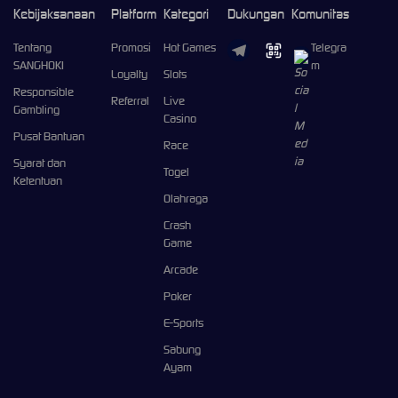
Kebijaksanaan
Platform
Kategori
Dukungan
Komunitas
Tentang
Promosi
Hot Games
Telegra
SANGHOKI
m
Loyalty
Slots
Responsible
Referral
Live
Gambling
Casino
Pusat Bantuan
Race
Syarat dan
Togel
Ketentuan
Olahraga
Crash
Game
Arcade
Poker
E-Sports
Sabung
Ayam