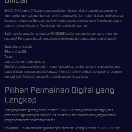
Official
SANGHOKI Gaming Official merupakan platform hiburan digital yang dirancang untuk
memberikan pengalaman bermain online yang praktis dan mudah diakses oleh berbagai
kalangan pengguna. Dengan desain website yang modern dan user-friendly, pengguna
dapat menjelajahi seluruh fitur platform dengan lebih nyaman.
Salah satu keunggulan utama dari SANGHOKI adalah sistem platform yang ringan dan
responsif. Pengguna dapat mengakses website melalui berbagai perangkat seperti:
Smartphone Android
iPhone atau iOS
Tablet
Laptop dan komputer desktop
Selain itu, pengguna tidak perlu mengunduh aplikasi tambahan karena seluruh layanan
dapat diakses langsung melalui browser internet. Hal ini membuat pengalaman bermain
menjadi lebih fleksibel dan praktis untuk digunakan kapan saja.
Pilihan Permainan Digital yang
Lengkap
Sebagai platform gaming online modern, SANGHOKI menyediakan berbagai jenis
permainan digital dengan tampilan visual menarik dan fitur interaktif yang membuat
pengalaman bermain terasa lebih seru.
Slot Online - Permainan slot digital menjadi salah satu kategori favorit di SANGHOKI. Slot