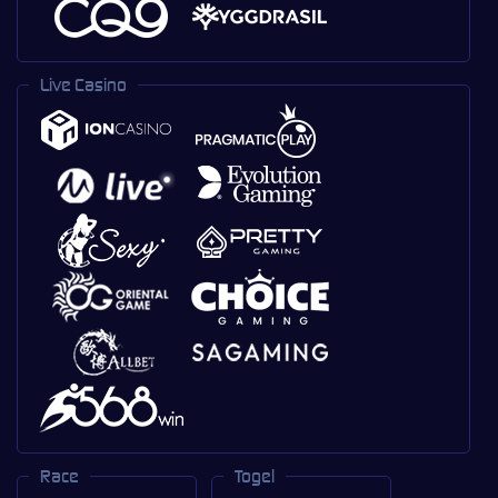
Live Casino
Race
Togel