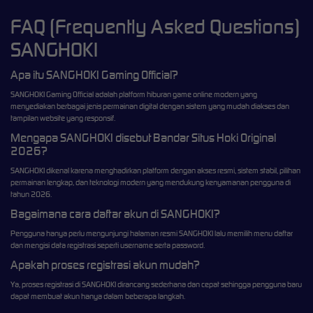
FAQ (Frequently Asked Questions)
SANGHOKI
Apa itu SANGHOKI Gaming Official?
SANGHOKI Gaming Official adalah platform hiburan game online modern yang
menyediakan berbagai jenis permainan digital dengan sistem yang mudah diakses dan
tampilan website yang responsif.
Mengapa SANGHOKI disebut Bandar Situs Hoki Original
2026?
SANGHOKI dikenal karena menghadirkan platform dengan akses resmi, sistem stabil, pilihan
permainan lengkap, dan teknologi modern yang mendukung kenyamanan pengguna di
tahun 2026.
Bagaimana cara daftar akun di SANGHOKI?
Pengguna hanya perlu mengunjungi halaman resmi SANGHOKI lalu memilih menu daftar
dan mengisi data registrasi seperti username serta password.
Apakah proses registrasi akun mudah?
Ya, proses registrasi di SANGHOKI dirancang sederhana dan cepat sehingga pengguna baru
dapat membuat akun hanya dalam beberapa langkah.