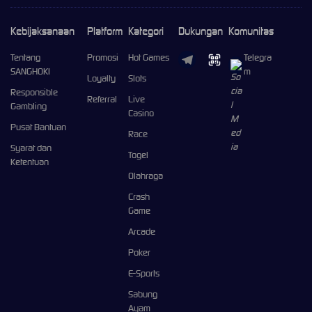
Kebijaksanaan
Platform
Kategori
Dukungan
Komunitas
Tentang
Promosi
Hot Games
Telegra
SANGHOKI
m
Loyalty
Slots
Responsible
Referral
Live
Gambling
Casino
Pusat Bantuan
Race
Syarat dan
Togel
Ketentuan
Olahraga
Crash
Game
Arcade
Poker
E-Sports
Sabung
Ayam