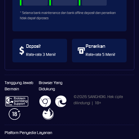
* Selama bank maintenance dan bank offline deposit dan penarikan
tidak dapat diproses
Deposit
Penarikan
Rata-rata 3 Menit
Rata-rata 5 Menit
Tanggung Jawab
Browser Yang
Bermain
Didukung
©2026 SANGHOKI. Hak cipta
dilindungi | 18+
Platform Penyedia Layanan