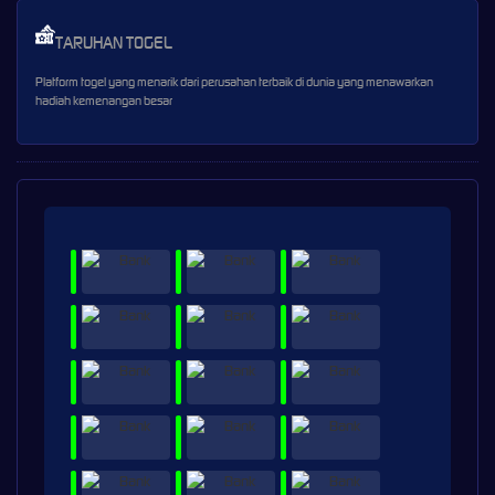
TARUHAN TOGEL
Platform togel yang menarik dari perusahan terbaik di dunia yang menawarkan
hadiah kemenangan besar