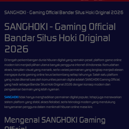
SANGHOKI - Gaming Official Bandar Situs Hoki Original 2026
SANGHOKI - Gaming Official
Bandar Situs Hoki Original
2026
Di tengah perkembangan dunia hiburan digital yang semakin pesat, platform game online
modern kini menjadi pilihan utama banyak pengguna internet di Indonesia. Kemudahan
akses, tampilan visual yang menarik, serta variasi permainan yang lengkap menjadi alasan
mengapa dunia gaming online terus berkembang setiap tahunnya. Salah satu platform
yang mulai dikenal luas oleh komunitas pemain digital adalah SANGHOKI Gaming Official,
yang hadir sebagai Bandar Situs Hoki Original 2026 dengan konsep modern dan
pengalaman bermain yang lebih nyaman.
SANGHOKI
tidak hanya menghadirkan permainan digital populer, tetapi juga menawarkan
sistem platform yang stabil, akses fleksibel, serta teknologi modern yang mendukung
kenyamanan pengguna dalam menikmati hiburan online masa kini.
Mengenal SANGHOKI Gaming