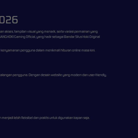
 2026
n akses, tampilan visual yang menarik, serta variasi permainan yang
NGHOKI Gaming Official, yang hadir sebagai Bandar Situs Hoki Original
ung kenyamanan pengguna dalam menikmati hiburan online masa kini.
 kalangan pengguna. Dengan desain website yang modern dan user-friendly,
enjadi lebih fleksibel dan praktis untuk digunakan kapan saja.