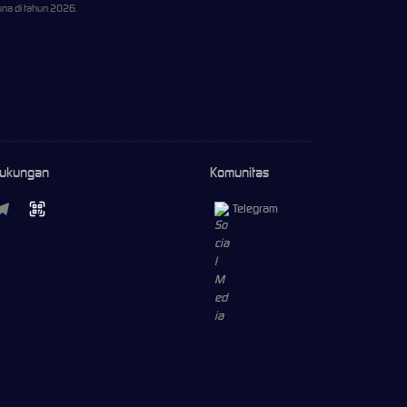
una di tahun 2026.
ukungan
Komunitas
Telegram