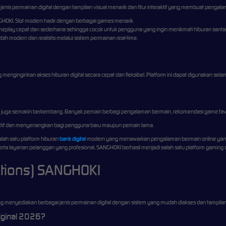
is permainan digital dengan tampilan visual menarik dan fitur interaktif yang membuat pengalam
 SANGHOKI. Slot modern hadir dengan berbagai games menarik
play cepat dan sederhana sehingga cocok untuk pengguna yang ingin menikmati hiburan santa
bih modern dan realistis melalui sistem permainan real-time.
nginkan akses hiburan digital secara cepat dan fleksibel. Platform ini dapat digunakan selama
juga semakin berkembang. Banyak pemain berbagi pengalaman bermain, rekomendasi game favorit, 
 aktif dan menyenangkan bagi pengguna baru maupun pemain lama.
alah satu platform hiburan
bank digital
modern yang menawarkan pengalaman bermain online yang 
, serta layanan pelanggan yang profesional, SANGHOKI berhasil menjadi salah satu platform gaming 
tions) SANGHOKI
g menyediakan berbagai jenis permainan digital dengan sistem yang mudah diakses dan tampilan
iginal 2026?