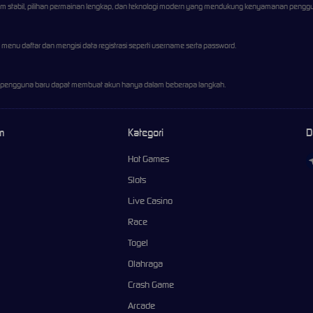
em stabil, pilihan permainan lengkap, dan teknologi modern yang mendukung kenyamanan pengg
nu daftar dan mengisi data registrasi seperti username serta password.
gga pengguna baru dapat membuat akun hanya dalam beberapa langkah.
m
Kategori
D
Hot Games
Slots
Live Casino
Race
Togel
Olahraga
Crash Game
Arcade