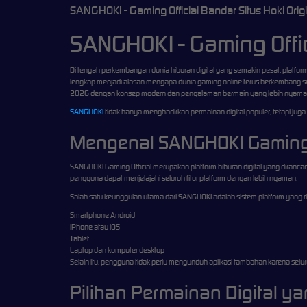
SANGHOKI - Gaming Official Bandar Situs Hoki Ori
SANGHOKI - Gaming Offic
Di tengah perkembangan dunia hiburan digital yang semakin pesat, platfor
lengkap menjadi alasan mengapa dunia gaming online terus berkembang setia
2026 dengan konsep modern dan pengalaman bermain yang lebih nyama
SANGHOKI
tidak hanya menghadirkan permainan digital populer, tetapi ju
Mengenal SANGHOKI Gaming O
SANGHOKI Gaming Official merupakan platform hiburan digital yang diranc
pengguna dapat menjelajahi seluruh fitur platform dengan lebih nyaman.
Salah satu keunggulan utama dari SANGHOKI adalah sistem platform yang r
Smartphone Android
iPhone atau iOS
Tablet
Laptop dan komputer desktop
Selain itu, pengguna tidak perlu mengunduh aplikasi tambahan karena selur
Pilihan Permainan Digital 