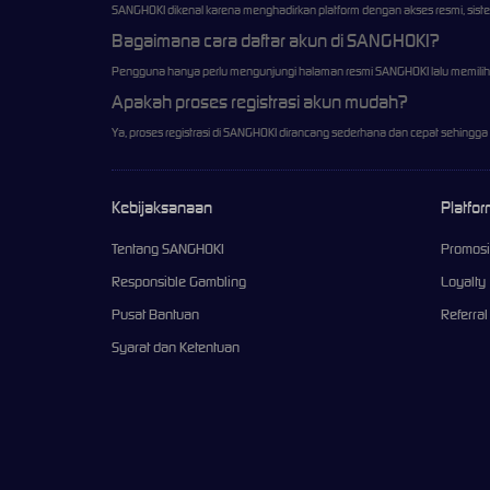
SANGHOKI dikenal karena menghadirkan platform dengan akses resmi, sist
Bagaimana cara daftar akun di SANGHOKI?
Pengguna hanya perlu mengunjungi halaman resmi SANGHOKI lalu memilih me
Apakah proses registrasi akun mudah?
Ya, proses registrasi di SANGHOKI dirancang sederhana dan cepat sehin
Kebijaksanaan
Platfor
Tentang SANGHOKI
Promosi
Responsible Gambling
Loyalty
Pusat Bantuan
Referral
Syarat dan Ketentuan