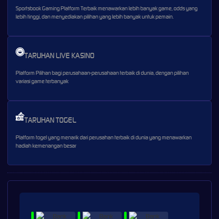
Sportsbook Gaming Platform Terbaik menawarkan lebih banyak game, odds yang
lebih tinggi, dan menyediakan pilihan yang lebih banyak untuk pemain.
TARUHAN LIVE KASINO
Platform Pilihan bagi perusahaan-perusahaan terbaik di dunia, dengan pilihan
variasi game terbanyak
TARUHAN TOGEL
Platform togel yang menarik dari perusahan terbaik di dunia yang menawarkan
hadiah kemenangan besar