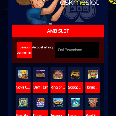
AMB SLOT
Semua
Arcade
Fishing
permainan
Nova Crash : The Legends of Power
Dart Fest
Ring of Hopeful
Scoop Blessing
Horse Racing
Fruit Roulette Slots
Ghost Busters
Treasure of Pirate
Lagend of Shooter
Real Slap