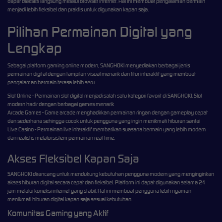
dapat diakses langsung melalui browser internet. Hal ini membuat pengalaman bermain
menjadi lebih fleksibel dan praktis untuk digunakan kapan saja.
Pilihan Permainan Digital yang
Lengkap
Sebagai platform gaming online modern, SANGHOKI menyediakan berbagai jenis
permainan digital dengan tampilan visual menarik dan fitur interaktif yang membuat
pengalaman bermain terasa lebih seru.
Slot Online - Permainan slot digital menjadi salah satu kategori favorit di SANGHOKI. Slot
modern hadir dengan berbagai games menarik
Arcade Games - Game arcade menghadirkan permainan ringan dengan gameplay cepat
dan sederhana sehingga cocok untuk pengguna yang ingin menikmati hiburan santai
Live Casino - Permainan live interaktif memberikan suasana bermain yang lebih modern
dan realistis melalui sistem permainan real-time.
Akses Fleksibel Kapan Saja
SANGHOKI dirancang untuk mendukung kebutuhan pengguna modern yang menginginkan
akses hiburan digital secara cepat dan fleksibel. Platform ini dapat digunakan selama 24
jam melalui koneksi internet yang stabil. Hal ini membuat pengguna lebih nyaman
menikmati hiburan digital kapan saja sesuai kebutuhan.
Komunitas Gaming yang Aktif