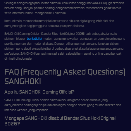
Seiring meningkatnya popularitas platform, komunitas pengguna SANGHOKI juga semakin
berkembang. Banyak pemain berbagi pengalaman bermain, rekomendasi game favorit,
serta informasi terbaru mengenai fitur platform.
Komunitas ini membantu menciptakan suasana hiburan digital yang lebih aktif dan
menyenangkan bagi pengguna baru maupun pemain lama.
SANGHOKI Gaming Official - Bandar Situs Hoki Original 2026 hadir sebagai salah satu
platform hiburan
bank digital
modern yang menawarkan pengalaman bermain online yang
praktis, nyaman, dan mudah diakses. Dengan pilihan permainan yang lengkap, sistem
platform yang stabil, akses fleksibel di berbagai perangkat, serta layanan pelanggan yang
profesional, SANGHOKI berhasil menjadi salah satu platform gaming online yang banyak
diminati di Indonesia.
FAQ (Frequently Asked Questions)
SANGHOKI
Apa itu SANGHOKI Gaming Official?
SANGHOKI Gaming Official adalah platform hiburan game online modern yang
menyediakan berbagai jenis permainan digital dengan sistem yang mudah diakses dan
tampilan website yang responsif.
Mengapa SANGHOKI disebut Bandar Situs Hoki Original
2026?