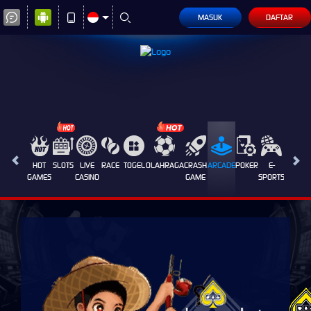
MASUK
DAFTAR
HOT
SLOTS
LIVE
RACE
TOGEL
OLAHRAGA
CRASH
ARCADE
POKER
E-
SABUN
GAMES
CASINO
GAME
SPORTS
AYAM