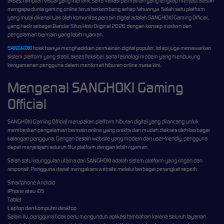
akses, tampilan visual yang menarik, serta variasi permainan yang lengkap menjadi alasan
mengapa dunia gaming online terus berkembang setiap tahunnya. Salah satu platform
yang mulai dikenal luas oleh komunitas pemain digital adalah SANGHOKI Gaming Official,
yang hadir sebagai Bandar Situs Hoki Original 2026 dengan konsep modern dan
pengalaman bermain yang lebih nyaman.
SANGHOKI
tidak hanya menghadirkan permainan digital populer, tetapi juga menawarkan
sistem platform yang stabil, akses fleksibel, serta teknologi modern yang mendukung
kenyamanan pengguna dalam menikmati hiburan online masa kini.
Mengenal SANGHOKI Gaming
Official
SANGHOKI Gaming Official merupakan platform hiburan digital yang dirancang untuk
memberikan pengalaman bermain online yang praktis dan mudah diakses oleh berbagai
kalangan pengguna. Dengan desain website yang modern dan user-friendly, pengguna
dapat menjelajahi seluruh fitur platform dengan lebih nyaman.
Salah satu keunggulan utama dari SANGHOKI adalah sistem platform yang ringan dan
responsif. Pengguna dapat mengakses website melalui berbagai perangkat seperti:
Smartphone Android
iPhone atau iOS
Tablet
Laptop dan komputer desktop
Selain itu, pengguna tidak perlu mengunduh aplikasi tambahan karena seluruh layanan