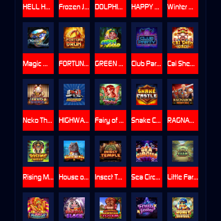
HELL HOT 100
Frozen Joker
DOLPHIN REEF
HAPPY NEW YEAR
Winter Magic
Magic Wheel
FORTUNE DRUM
GREEN GOLD
Club Party
Cai Shen Do
Neko The Fortune Cat
HIGHWAY KING
Fairy of Riches
Snake Castle
RAGNAROK FIRE STORM
Rising Maya
House of Dog
Insect Temple
Sea Circus
Little Farm