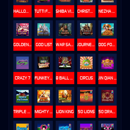
HALLOWIN
TUTTI FRUTTI
SHIBA VILLAGE
CHRISTMAS GIFT
NEZHA DEMON REBORN
GOLDEN LOTUS
GOD LIST
WAR SAINT
JOURNEY WEST
DOG FORTUNE
CRAZY 7
FUNKEY MONKEY
8 BALL SLOTS
CIRCUS
JIN QIAN WA
TRIPLE TWISTER
MIGHTY SPARTAN
LION KING
50 LIONS
50 DRAGONS