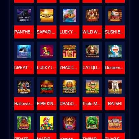
PANTHER MOON
SAFARI HEAT
LUCKY BEASTS
WILD WEST
SUSHI BONANZA
GREAT BLUE
LUCKY JOKER 5
ZHAO CAI JIN BAO
CAT QUEEN
Doraemon
Halloween Fortune
FIRE KINGDOM
DRAGON GATE
Triple Monkey
BAI SHI