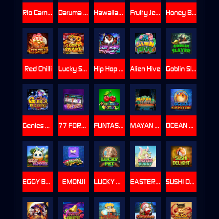
Rio Carnival
Daruma Block
Hawaiian Totem
Fruity Jester
Honey Bee Bee
Red Chilli
Lucky Snake
Hip Hop Penguin
Alien Hive
Goblin Slayer
Genies Blessing
77 FORTUNE
FUNTASTIC FRUIT
MAYAN TEMPLE
OCEAN ADVENTURE
EGGY BUNNIES
EMONJI
LUCKY PET
EASTER BUNNY
SUSHI DELIGHT