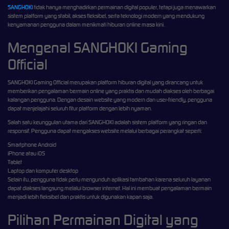
SANGHOKI
tidak hanya menghadirkan permainan digital populer, tetapi juga menawarkan
sistem platform yang stabil, akses fleksibel, serta teknologi modern yang mendukung
kenyamanan pengguna dalam menikmati hiburan online masa kini.
Mengenal SANGHOKI Gaming
Official
SANGHOKI Gaming Official merupakan platform hiburan digital yang dirancang untuk
memberikan pengalaman bermain online yang praktis dan mudah diakses oleh berbagai
kalangan pengguna. Dengan desain website yang modern dan user-friendly, pengguna
dapat menjelajahi seluruh fitur platform dengan lebih nyaman.
Salah satu keunggulan utama dari SANGHOKI adalah sistem platform yang ringan dan
responsif. Pengguna dapat mengakses website melalui berbagai perangkat seperti:
Smartphone Android
iPhone atau iOS
Tablet
Laptop dan komputer desktop
Selain itu, pengguna tidak perlu mengunduh aplikasi tambahan karena seluruh layanan
dapat diakses langsung melalui browser internet. Hal ini membuat pengalaman bermain
menjadi lebih fleksibel dan praktis untuk digunakan kapan saja.
Pilihan Permainan Digital yang