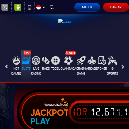
MASUK
DAFTAR
HOT
SLOTS
LIVE
RACE
TOGEL
OLAHRAGA
CRASH
ARCADE
POKER
E-
SABUN
GAMES
CASINO
GAME
SPORTS
AYAM
IDR
12,671,
JACKPOT
PLAY