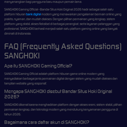
menyenangkan bagi pengguna baru maupun pemain lama.
SANGHOKI Gaming Official - Bandar Situs Hoki Original 2026 hadir sebagai salah satu
platform hiburan
bank digital
modern yang menawarkan pengalaman bermain online yang
praktis, nyaman, dan mudah diakses. Dengan pilihan permainan yang lengkap, sistem
platform yang stabil, akses fleksibel di berbagai perangkat, serta layanan pelanggan yang
profesional, SANGHOKI berhasil menjadi salah satu platform gaming online yang banyak
diminati di Indonesia.
FAQ (Frequently Asked Questions)
SANGHOKI
Apa itu SANGHOKI Gaming Official?
SANGHOKI Gaming Official adalah platform hiburan game online modern yang
menyediakan berbagai jenis permainan digital dengan sistem yang mudah diakses dan
tampilan website yang responsif.
Mengapa SANGHOKI disebut Bandar Situs Hoki Original
2026?
SANGHOKI dikenal karena menghadirkan platform dengan akses resmi, sistem stabil, pilihan
permainan lengkap, dan teknologi modern yang mendukung kenyamanan pengguna di
tahun 2026.
Bagaimana cara daftar akun di SANGHOKI?