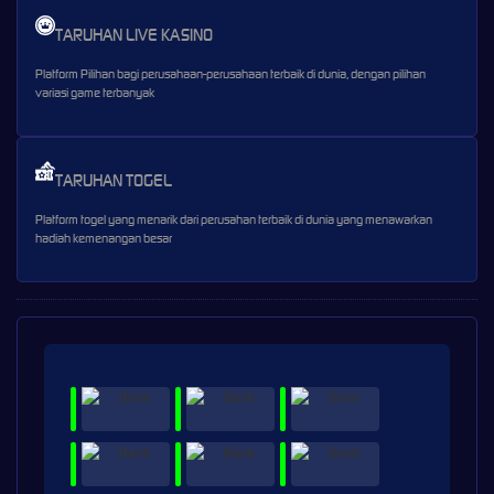
TARUHAN LIVE KASINO
Platform Pilihan bagi perusahaan-perusahaan terbaik di dunia, dengan pilihan
variasi game terbanyak
TARUHAN TOGEL
Platform togel yang menarik dari perusahan terbaik di dunia yang menawarkan
hadiah kemenangan besar