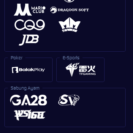
Poker
E-Sports
Sabung Ayam