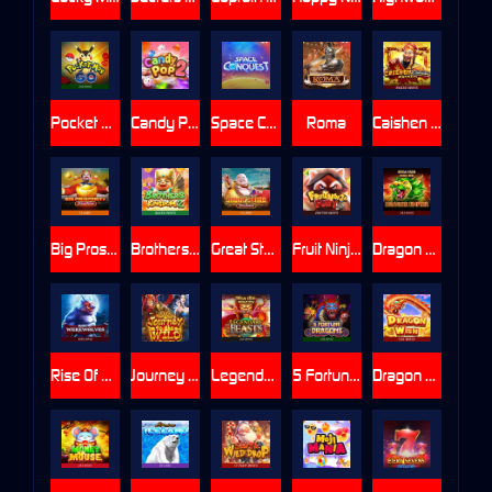
Pocket Mon Go
Candy Pop 2
Space Conquest
Roma
Caishen Deluxe Maxways
Big Prosperity SA
Brothers Kingdom 2
Great Stars SA
Fruit Ninja Fury
Dragon Empire
Rise Of Werewolves
Journey to the Wild
Legendary Beasts Saga
5 Fortune Dragons
Dragon Wish