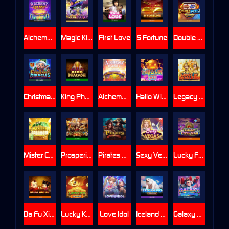
Alchemy Quest Level Up
Magic Kitty
First Love
5 Fortune
Double Flame
Christmas Miracles
King Pharaoh
Alchemy Quest Jackpot
Hallo Win Party
Legacy of Ramakien
Mister Cashmore
Prosperity Gods
Pirates Gold Rush
Sexy Vegas
Lucky Feng Shui
Da Fu Xiao Fu
Lucky Koi Exclusive
Love Idol
Iceland SA
Galaxy Guardian