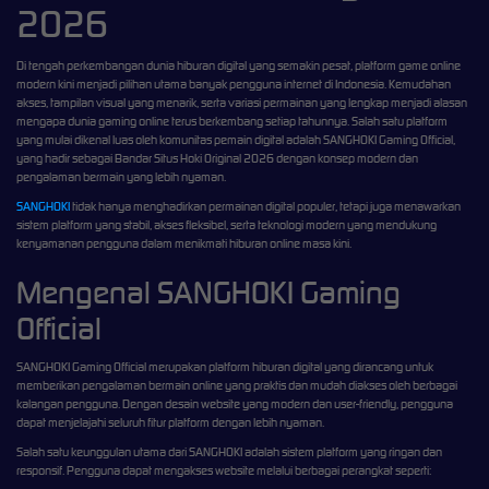
2026
Di tengah perkembangan dunia hiburan digital yang semakin pesat, platform game online
modern kini menjadi pilihan utama banyak pengguna internet di Indonesia. Kemudahan
akses, tampilan visual yang menarik, serta variasi permainan yang lengkap menjadi alasan
mengapa dunia gaming online terus berkembang setiap tahunnya. Salah satu platform
yang mulai dikenal luas oleh komunitas pemain digital adalah SANGHOKI Gaming Official,
yang hadir sebagai Bandar Situs Hoki Original 2026 dengan konsep modern dan
pengalaman bermain yang lebih nyaman.
SANGHOKI
tidak hanya menghadirkan permainan digital populer, tetapi juga menawarkan
sistem platform yang stabil, akses fleksibel, serta teknologi modern yang mendukung
kenyamanan pengguna dalam menikmati hiburan online masa kini.
Mengenal SANGHOKI Gaming
Official
SANGHOKI Gaming Official merupakan platform hiburan digital yang dirancang untuk
memberikan pengalaman bermain online yang praktis dan mudah diakses oleh berbagai
kalangan pengguna. Dengan desain website yang modern dan user-friendly, pengguna
dapat menjelajahi seluruh fitur platform dengan lebih nyaman.
Salah satu keunggulan utama dari SANGHOKI adalah sistem platform yang ringan dan
responsif. Pengguna dapat mengakses website melalui berbagai perangkat seperti: