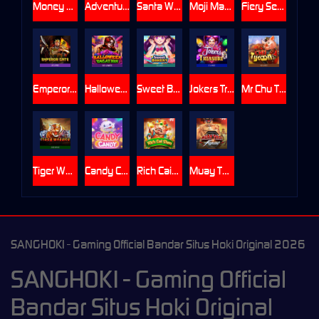
Money Mouse
Adventure Iceland
Santa Wild Drop
Moji Mania
Fiery Sevens Exclusive
Emperor Gate
Halloween Vacation
Sweet Bakery
Jokers Treasure
Mr Chu Tycoon
Tiger Warrior
Candy Candy
Rich Caishen
Muay Thai Fighter
SANGHOKI - Gaming Official Bandar Situs Hoki Original 2026
SANGHOKI - Gaming Official
Bandar Situs Hoki Original