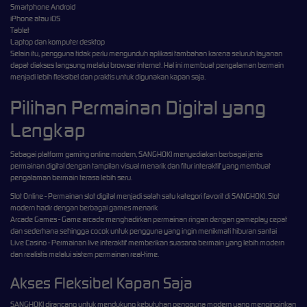
Smartphone Android
iPhone atau iOS
Tablet
Laptop dan komputer desktop
Selain itu, pengguna tidak perlu mengunduh aplikasi tambahan karena seluruh layanan
dapat diakses langsung melalui browser internet. Hal ini membuat pengalaman bermain
menjadi lebih fleksibel dan praktis untuk digunakan kapan saja.
Pilihan Permainan Digital yang
Lengkap
Sebagai platform gaming online modern, SANGHOKI menyediakan berbagai jenis
permainan digital dengan tampilan visual menarik dan fitur interaktif yang membuat
pengalaman bermain terasa lebih seru.
Slot Online - Permainan slot digital menjadi salah satu kategori favorit di SANGHOKI. Slot
modern hadir dengan berbagai games menarik
Arcade Games - Game arcade menghadirkan permainan ringan dengan gameplay cepat
dan sederhana sehingga cocok untuk pengguna yang ingin menikmati hiburan santai
Live Casino - Permainan live interaktif memberikan suasana bermain yang lebih modern
dan realistis melalui sistem permainan real-time.
Akses Fleksibel Kapan Saja
SANGHOKI dirancang untuk mendukung kebutuhan pengguna modern yang menginginkan