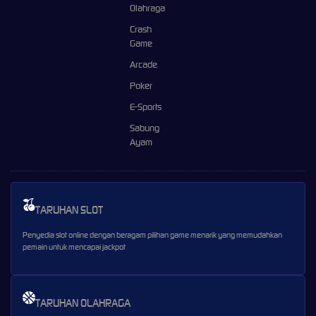
Olahraga
Crash
Game
Arcade
Poker
E-Sports
Sabung
Ayam
TARUHAN SLOT
Penyedia slot online dengan beragam pilihan game menarik yang memudahkan
pemain untuk mencapai jackpot
TARUHAN OLAHRAGA