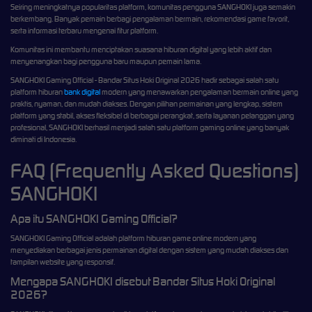
Seiring meningkatnya popularitas platform, komunitas pengguna SANGHOKI juga semakin
berkembang. Banyak pemain berbagi pengalaman bermain, rekomendasi game favorit,
serta informasi terbaru mengenai fitur platform.
Komunitas ini membantu menciptakan suasana hiburan digital yang lebih aktif dan
menyenangkan bagi pengguna baru maupun pemain lama.
SANGHOKI Gaming Official - Bandar Situs Hoki Original 2026 hadir sebagai salah satu
platform hiburan
bank digital
modern yang menawarkan pengalaman bermain online yang
praktis, nyaman, dan mudah diakses. Dengan pilihan permainan yang lengkap, sistem
platform yang stabil, akses fleksibel di berbagai perangkat, serta layanan pelanggan yang
profesional, SANGHOKI berhasil menjadi salah satu platform gaming online yang banyak
diminati di Indonesia.
FAQ (Frequently Asked Questions)
SANGHOKI
Apa itu SANGHOKI Gaming Official?
SANGHOKI Gaming Official adalah platform hiburan game online modern yang
menyediakan berbagai jenis permainan digital dengan sistem yang mudah diakses dan
tampilan website yang responsif.
Mengapa SANGHOKI disebut Bandar Situs Hoki Original
2026?