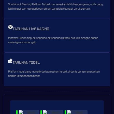
Sportsbook Gaming Platform Terbaik menawarkan lebih banyak game, odds yang
lebih tinggi, dan menyediakan pilihan yang lebih banyak untuk pemain.
TARUHAN LIVE KASINO
Platform Pilihan bagi perusahaan-perusahaan terbaik di dunia, dengan pilihan
variasi game terbanyak
TARUHAN TOGEL
Platform togel yang menarik dari perusahan terbaik di dunia yang menawarkan
hadiah kemenangan besar