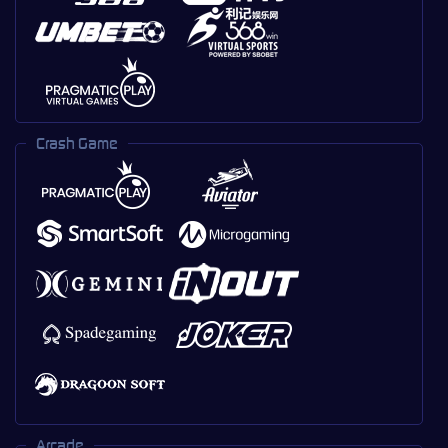
Crash Game
Arcade