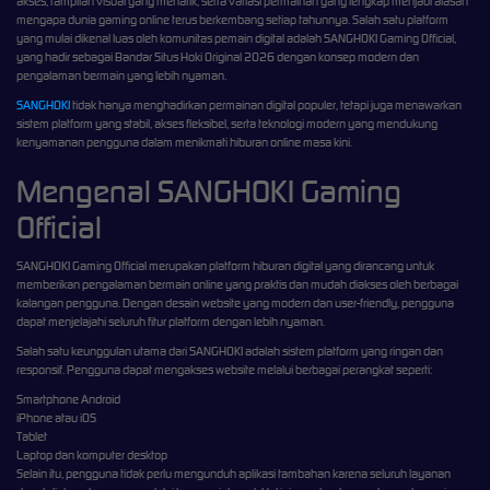
akses, tampilan visual yang menarik, serta variasi permainan yang lengkap menjadi alasan
mengapa dunia gaming online terus berkembang setiap tahunnya. Salah satu platform
yang mulai dikenal luas oleh komunitas pemain digital adalah SANGHOKI Gaming Official,
yang hadir sebagai Bandar Situs Hoki Original 2026 dengan konsep modern dan
pengalaman bermain yang lebih nyaman.
SANGHOKI
tidak hanya menghadirkan permainan digital populer, tetapi juga menawarkan
sistem platform yang stabil, akses fleksibel, serta teknologi modern yang mendukung
kenyamanan pengguna dalam menikmati hiburan online masa kini.
Mengenal SANGHOKI Gaming
Official
SANGHOKI Gaming Official merupakan platform hiburan digital yang dirancang untuk
memberikan pengalaman bermain online yang praktis dan mudah diakses oleh berbagai
kalangan pengguna. Dengan desain website yang modern dan user-friendly, pengguna
dapat menjelajahi seluruh fitur platform dengan lebih nyaman.
Salah satu keunggulan utama dari SANGHOKI adalah sistem platform yang ringan dan
responsif. Pengguna dapat mengakses website melalui berbagai perangkat seperti:
Smartphone Android
iPhone atau iOS
Tablet
Laptop dan komputer desktop
Selain itu, pengguna tidak perlu mengunduh aplikasi tambahan karena seluruh layanan