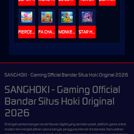
FIERCE FISHING
FA CHAI FISHING
MONKEY KING FISHING
STAR HUNTER
SANGHOKI - Gaming Official Bandar Situs Hoki Original 2026
SANGHOKI - Gaming Official
Bandar Situs Hoki Original
2026
Di tengah perkembangan dunia hiburan digital yang semakin pesat, platform game online
modern kini menjadi pilihan utama banyak pengguna internet di Indonesia. Kemudahan