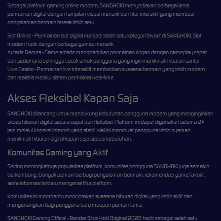
Sebagai platform gaming online modern, SANGHOKI menyediakan berbagai jenis
permainan digital dengan tampilan visual menarik dan fitur interaktif yang membuat
pengalaman bermain terasa lebih seru.
Slot Online - Permainan slot digital menjadi salah satu kategori favorit di SANGHOKI. Slot
modern hadir dengan berbagai games menarik
Arcade Games - Game arcade menghadirkan permainan ringan dengan gameplay cepat
dan sederhana sehingga cocok untuk pengguna yang ingin menikmati hiburan santai
Live Casino - Permainan live interaktif memberikan suasana bermain yang lebih modern
dan realistis melalui sistem permainan real-time.
Akses Fleksibel Kapan Saja
SANGHOKI dirancang untuk mendukung kebutuhan pengguna modern yang menginginkan
akses hiburan digital secara cepat dan fleksibel. Platform ini dapat digunakan selama 24
jam melalui koneksi internet yang stabil. Hal ini membuat pengguna lebih nyaman
menikmati hiburan digital kapan saja sesuai kebutuhan.
Komunitas Gaming yang Aktif
Seiring meningkatnya popularitas platform, komunitas pengguna SANGHOKI juga semakin
berkembang. Banyak pemain berbagi pengalaman bermain, rekomendasi game favorit,
serta informasi terbaru mengenai fitur platform.
Komunitas ini membantu menciptakan suasana hiburan digital yang lebih aktif dan
menyenangkan bagi pengguna baru maupun pemain lama.
SANGHOKI Gaming Official - Bandar Situs Hoki Original 2026 hadir sebagai salah satu