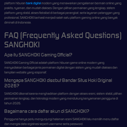
platform hiburan
bank digital
modern yang menawarkan pengalaman bermain online yang
praktis, nyaman, dan mudah diakses. Dengan pilihan permainan yang lengkap, sistem
platform yang stabil, akses fleksibel di berbagai perangkat, serta layanan pelanggan yang
profesional, SANGHOKI berhasil menjadi salah satu platform gaming online yang banyak
diminati di Indonesia.
FAQ (Frequently Asked Questions)
SANGHOKI
Apa itu SANGHOKI Gaming Official?
SANGHOKI Gaming Official adalah platform hiburan game online modern yang
menyediakan berbagai jenis permainan digital dengan sistem yang mudah diakses dan
tampilan website yang responsif.
Mengapa SANGHOKI disebut Bandar Situs Hoki Original
2026?
SANGHOKI dikenal karena menghadirkan platform dengan akses resmi, sistem stabil, pilihan
permainan lengkap, dan teknologi modern yang mendukung kenyamanan pengguna di
tahun 2026.
Bagaimana cara daftar akun di SANGHOKI?
Pengguna hanya perlu mengunjungi halaman resmi SANGHOKI lalu memilih menu daftar
dan mengisi data registrasi seperti username serta password.