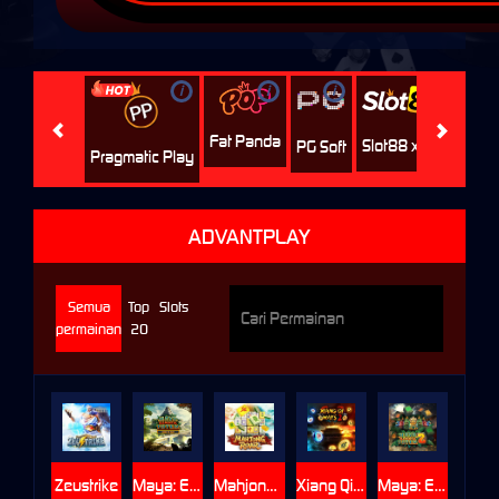
i
i
i
i
i
Facha
Fat Panda
Slot88 x PP
PG Soft
Pragmatic Play
ADVANTPLAY
Semua
Top
Slots
permainan
20
Zeustrike
Maya: Elemental Totem
Mahjong Roar
Xiang Qi Ways 2
Maya: Elemental Totem 2