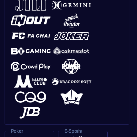
Poker
E-Sports