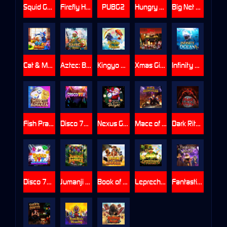
Squid Game 2: Mukunghwa
Firefly Hunter
PUBG2
Hungry Slime
Big Net Bass
Cat & Mouse
Aztec: Bonus Hunt 2 Xmas
Kingyo Riches
Xmas Gift Delight
Infinity Ocean
Fish Prawn Crab Bonanza
Disco 777
Nexus Gift Delight
Mace of Hercules
Dark Ritual
Disco 777 Hold and Win
Jumanji Bonanza
Book of Safari
Leprechaun’s Fortune
Fantastic Beast