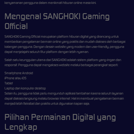
kenyamanan pengguna dalam menikmati hiburan online masa kini.
Mengenal SANGHOKI Gaming
Official
SANGHOKI Gaming Official merupakan platform hiburan digital yang dirancang untuk
memberikan pengalaman bermain online yang praktis dan mudah diakses oleh berbagai
kalangan pengguna. Dengan desain website yang modern dan user-friendly, pengguna
dapat menjelajahi seluruh fitur platform dengan lebih nyaman.
Salah satu keunggulan utama dari SANGHOKI adalah sistem platform yang ringan dan
responsif. Pengguna dapat mengakses website melalui berbagai perangkat seperti:
Smartphone Android
iPhone atau iOS
Tablet
Laptop dan komputer desktop
Selain itu, pengguna tidak perlu mengunduh aplikasi tambahan karena seluruh layanan
dapat diakses langsung melalui browser internet. Hal ini membuat pengalaman bermain
menjadi lebih fleksibel dan praktis untuk digunakan kapan saja.
Pilihan Permainan Digital yang
Lengkap