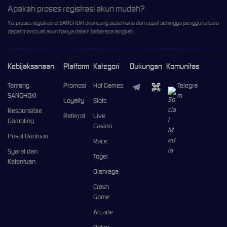
Apakah proses registrasi akun mudah?
Ya, proses registrasi di SANGHOKI dirancang sederhana dan cepat sehingga pengguna baru
dapat membuat akun hanya dalam beberapa langkah.
Kebijaksanaan
Platform
Kategori
Dukungan
Komunitas
Tentang
Promosi
Hot Games
Telegra
SANGHOKI
m
Loyalty
Slots
Responsible
Referral
Live
Gambling
Casino
Pusat Bantuan
Race
Syarat dan
Togel
Ketentuan
Olahraga
Crash
Game
Arcade