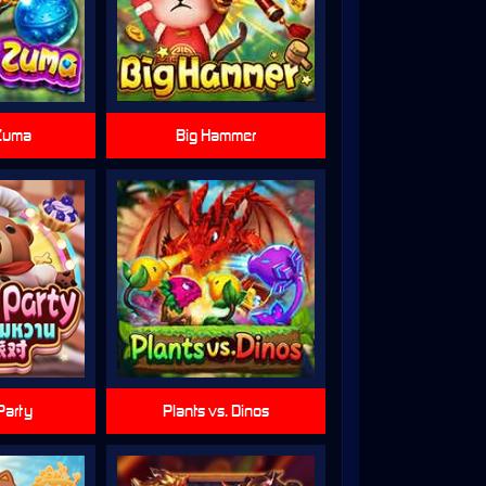
Zuma
Big Hammer
Party
Plants vs. Dinos