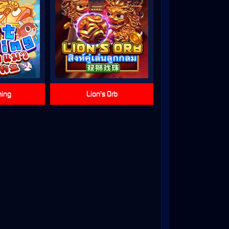
hing
Lion's Orb