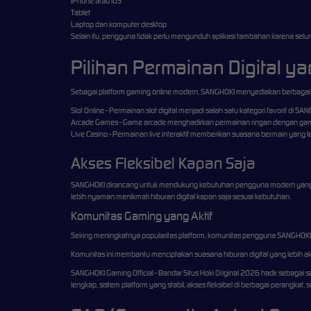
iPhone atau iOS
Tablet
Laptop dan komputer desktop
Selain itu, pengguna tidak perlu mengunduh aplikasi tambahan karena selur
Pilihan Permainan Digital 
Sebagai platform gaming online modern, SANGHOKI menyediakan berbagai jen
Slot Online - Permainan slot digital menjadi salah satu kategori favorit di
Arcade Games - Game arcade menghadirkan permainan ringan dengan game
Live Casino - Permainan live interaktif memberikan suasana bermain yang le
Akses Fleksibel Kapan Saja
SANGHOKI dirancang untuk mendukung kebutuhan pengguna modern yang mengi
lebih nyaman menikmati hiburan digital kapan saja sesuai kebutuhan.
Komunitas Gaming yang Aktif
Seiring meningkatnya popularitas platform, komunitas pengguna SANGHOKI 
Komunitas ini membantu menciptakan suasana hiburan digital yang lebih
SANGHOKI Gaming Official - Bandar Situs Hoki Original 2026 hadir sebagai s
lengkap, sistem platform yang stabil, akses fleksibel di berbagai perangkat