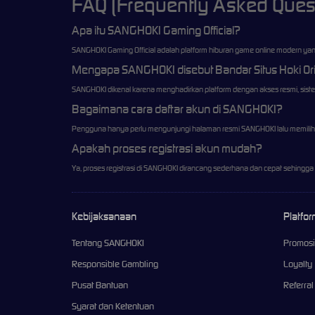
FAQ (Frequently Asked Ques
Apa itu SANGHOKI Gaming Official?
SANGHOKI Gaming Official adalah platform hiburan game online modern yan
Mengapa SANGHOKI disebut Bandar Situs Hoki Or
SANGHOKI dikenal karena menghadirkan platform dengan akses resmi, sist
Bagaimana cara daftar akun di SANGHOKI?
Pengguna hanya perlu mengunjungi halaman resmi SANGHOKI lalu memilih me
Apakah proses registrasi akun mudah?
Ya, proses registrasi di SANGHOKI dirancang sederhana dan cepat sehin
Kebijaksanaan
Platfor
Tentang SANGHOKI
Promosi
Responsible Gambling
Loyalty
Pusat Bantuan
Referral
Syarat dan Ketentuan