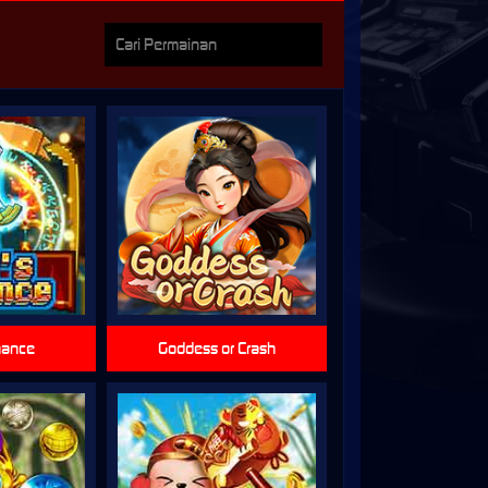
hance
Goddess or Crash