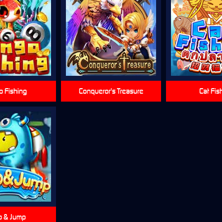
o Fishing
Conqueror's Treasure
Cat Fis
p & Jump