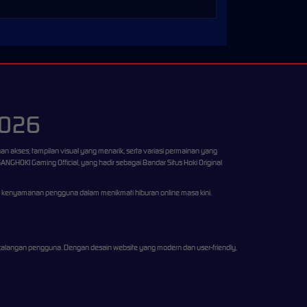
 2026
n akses, tampilan visual yang menarik, serta variasi permainan yang
NGHOKI Gaming Official, yang hadir sebagai Bandar Situs Hoki Original
ung kenyamanan pengguna dalam menikmati hiburan online masa kini.
 kalangan pengguna. Dengan desain website yang modern dan user-friendly,