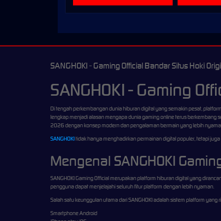
SANGHOKI - Gaming Official Bandar Situs Hoki Ori
SANGHOKI - Gaming Offic
Di tengah perkembangan dunia hiburan digital yang semakin pesat, platfor
lengkap menjadi alasan mengapa dunia gaming online terus berkembang setia
2026 dengan konsep modern dan pengalaman bermain yang lebih nyama
SANGHOKI
tidak hanya menghadirkan permainan digital populer, tetapi ju
Mengenal SANGHOKI Gaming O
SANGHOKI Gaming Official merupakan platform hiburan digital yang diranc
pengguna dapat menjelajahi seluruh fitur platform dengan lebih nyaman.
Salah satu keunggulan utama dari SANGHOKI adalah sistem platform yang r
Smartphone Android