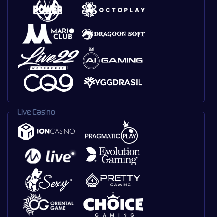
Live Casino