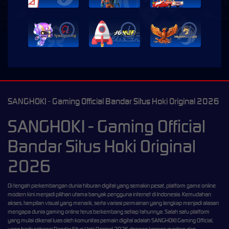
i
i
i
SANGHOKI - Gaming Official Bandar Situs Hoki Original 2026
SANGHOKI - Gaming Official
Bandar Situs Hoki Original
2026
Di tengah perkembangan dunia hiburan digital yang semakin pesat, platform game online
modern kini menjadi pilihan utama banyak pengguna internet di Indonesia. Kemudahan
akses, tampilan visual yang menarik, serta variasi permainan yang lengkap menjadi alasan
mengapa dunia gaming online terus berkembang setiap tahunnya. Salah satu platform
yang mulai dikenal luas oleh komunitas pemain digital adalah SANGHOKI Gaming Official,