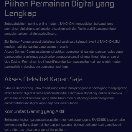
Pilihan Permainan Digital yang
Lengkap
Sebagai platform gaming online modern, SANGHOKI menyediakan berbagai jenis
permainan digital dengan tampilan visual menarik dan fitur interaktif yang membuat
pengalaman bermain terasa lebih seru.
Slot Online - Permainan slot digital menjadi salah satu kategori favorit di SANGHOKI. Slot
modern hadir dengan berbagai games menarik
Arcade Games - Game arcade menghadirkan permainan ringan dengan gameplay cepat
dan sederhana sehingga cocok untuk pengguna yang ingin menikmati hiburan santai
Live Casino - Permainan live interaktif memberikan suasana bermain yang lebih modern
dan realistis melalui sistem permainan real-time.
Akses Fleksibel Kapan Saja
SANGHOKI dirancang untuk mendukung kebutuhan pengguna modern yang menginginkan
akses hiburan digital secara cepat dan fleksibel. Platform ini dapat digunakan selama 24
jam melalui koneksi internet yang stabil. Hal ini membuat pengguna lebih nyaman
menikmati hiburan digital kapan saja sesuai kebutuhan.
Komunitas Gaming yang Aktif
Seiring meningkatnya popularitas platform, komunitas pengguna SANGHOKI juga semakin
berkembang. Banyak pemain berbagi pengalaman bermain, rekomendasi game favorit,
serta informasi terbaru mengenai fitur platform.