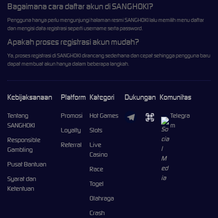
Bagaimana cara daftar akun di SANGHOKI?
Pengguna hanya perlu mengunjungi halaman resmi SANGHOKI lalu memilih menu daftar
dan mengisi data registrasi seperti username serta password.
Apakah proses registrasi akun mudah?
Ya, proses registrasi di SANGHOKI dirancang sederhana dan cepat sehingga pengguna baru
dapat membuat akun hanya dalam beberapa langkah.
Kebijaksanaan
Platform
Kategori
Dukungan
Komunitas
Tentang
Promosi
Hot Games
Telegra
SANGHOKI
m
Loyalty
Slots
Responsible
Referral
Live
Gambling
Casino
Pusat Bantuan
Race
Syarat dan
Togel
Ketentuan
Olahraga
Crash