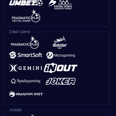
Crash Game
Arcade