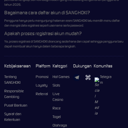
tahun 2026.
Bagaimana cara daftar akun di SANGHOKI?
Pengguna hanya perlu mengunjungi halaman resmi SANGHOKI lalu memilih menu daftar
dan mengisi data registrasi seperti username serta password.
Apakah proses registrasi akun mudah?
Ya, proses registrasi di SANGHOKI dirancang sederhana dan cepat sehingga pengguna baru
dapat membuat akun hanya dalam beberapa langkah.
Kebijaksanaan
Platform
Kategori
Dukungan
Komunitas
Tentang
Promosi
Hot Games
Telegra
SANGHOKI
m
Loyalty
Slots
Responsible
Referral
Live
Gambling
Casino
Pusat Bantuan
Race
Syarat dan
Togel
Ketentuan
Olahraga