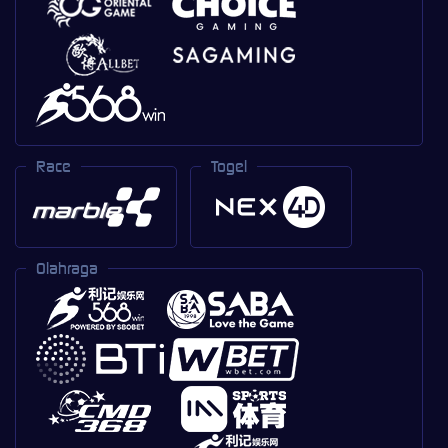
Race
Togel
Olahraga