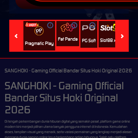
i
i
i
i
i
Facha
Fat Panda
Slot88 x PP
PG Soft
Pragmatic Play
SANGHOKI - Gaming Official Bandar Situs Hoki Original 2026
SANGHOKI - Gaming Official
Bandar Situs Hoki Original
2026
Di tengah perkembangan dunia hiburan digital yang semakin pesat, platform game online
modern kini menjadi pilihan utama banyak pengguna internet di Indonesia. Kemudahan
akses, tampilan visual yang menarik, serta variasi permainan yang lengkap menjadi alasan
mengapa dunia gaming online terus berkembang setiap tahunnya. Salah satu platform