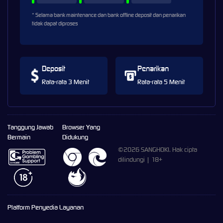
* Selama bank maintenance dan bank offline deposit dan penarikan
tidak dapat diproses
Deposit
Penarikan
Rata-rata 3 Menit
Rata-rata 5 Menit
Tanggung Jawab
Browser Yang
Bermain
Didukung
©2026 SANGHOKI. Hak cipta
dilindungi | 18+
Platform Penyedia Layanan