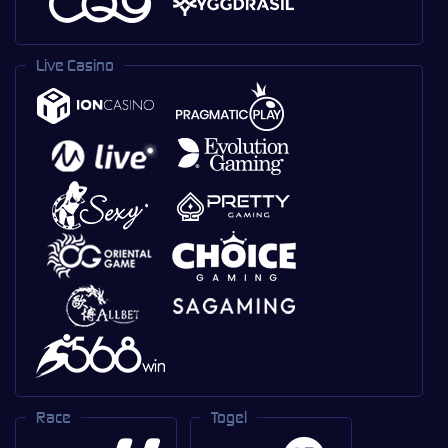
Live Casino
Race
Togel