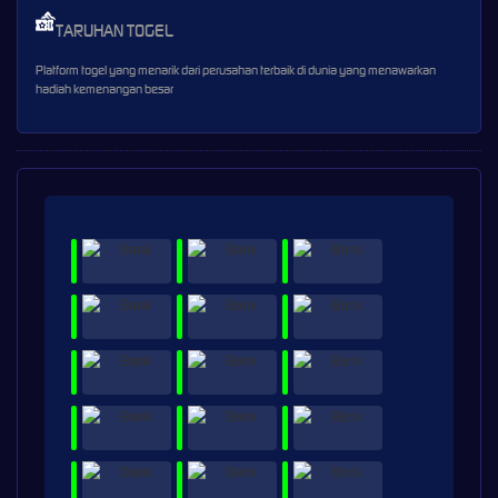
TARUHAN TOGEL
Platform togel yang menarik dari perusahan terbaik di dunia yang menawarkan
hadiah kemenangan besar