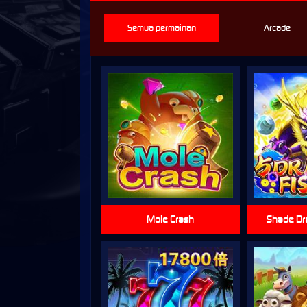
Semua permainan
Arcade
Mole Crash
Shade Dr