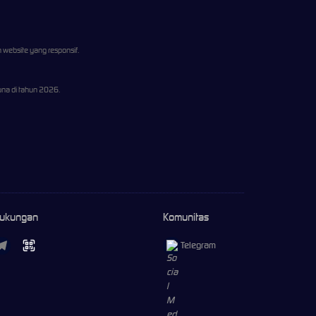
 website yang responsif.
una di tahun 2026.
ukungan
Komunitas
Telegram