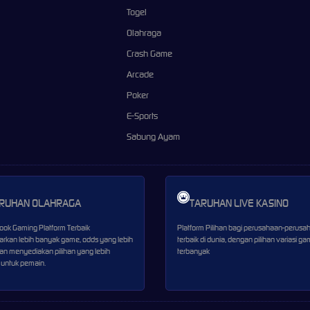
Togel
Olahraga
Crash Game
Arcade
Poker
E-Sports
Sabung Ayam
RUHAN OLAHRAGA
TARUHAN LIVE KASINO
ook Gaming Platform Terbaik
Platform Pilihan bagi perusahaan-perusa
kan lebih banyak game, odds yang lebih
terbaik di dunia, dengan pilihan variasi g
 dan menyediakan pilihan yang lebih
terbanyak
untuk pemain.