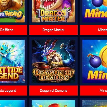
 Do Bicho
Dragon Master
Mines
 Tide Legend
Dragon of Demons
Mine