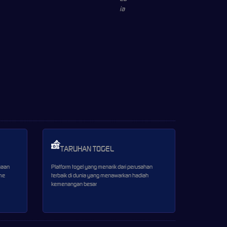
TARUHAN TOGEL
haan
Platform togel yang menarik dari perusahan
ame
terbaik di dunia yang menawarkan hadiah
kemenangan besar