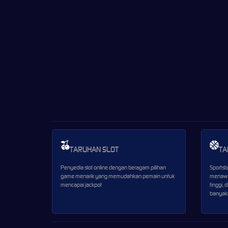
TARUHAN SLOT
TA
Penyedia slot online dengan beragam pilihan
Sportsb
game menarik yang memudahkan pemain untuk
menawar
mencapai jackpot
tinggi,
banyak 