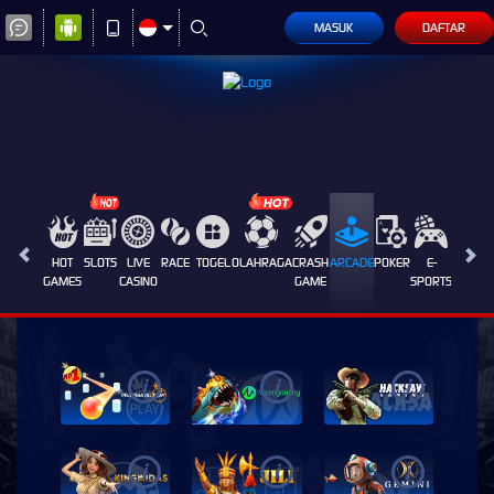
MASUK
DAFTAR
HOT
SLOTS
LIVE
RACE
TOGEL
OLAHRAGA
CRASH
ARCADE
POKER
E-
SABUN
GAMES
CASINO
GAME
SPORTS
AYAM
i
i
i
i
i
i