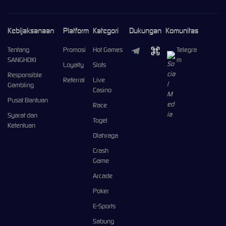
Kebijaksanaan
Platform
Kategori
Dukungan
Komunitas
Tentang
Promosi
Hot Games
Telegra
SANGHOKI
m
Loyalty
Slots
Responsible
Referral
Live
Gambling
Casino
Pusat Bantuan
Race
Syarat dan
Togel
Ketentuan
Olahraga
Crash
Game
Arcade
Poker
E-Sports
Sabung