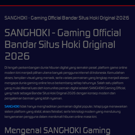
SANGHOKI - Gaming Official Bandar Situs Hoki Original 2026
SANGHOKI - Gaming Official
Bandar Situs Hoki Original
2026
Di tengah perkembangan dunia hiburan digital yang semakin pesat, platform game online
modern kini menjadi pilihan utama banyak pengguna internet di Indonesia. Kemudahan
akses, tampilan visual yang menarik, serta variasi permainan yang lengkap menjadi alasan
mengapa dunia gaming online terus berkembang setiap tahunnya. Salah satu platform
yang mulai dikenal luas oleh komunitas pemain digital adalah SANGHOKI Gaming Official,
yang hadir sebagai Bandar Situs Hoki Original 2026 dengan konsep modern dan
pengalaman bermain yang lebih nyaman.
SANGHOKI
tidak hanya menghadirkan permainan digital populer, tetapi juga menawarkan
sistem platform yang stabil, akses fleksibel, serta teknologi modern yang mendukung
kenyamanan pengguna dalam menikmati hiburan online masa kini.
Mengenal SANGHOKI Gaming