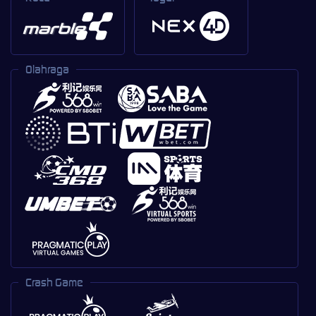
Olahraga
Crash Game