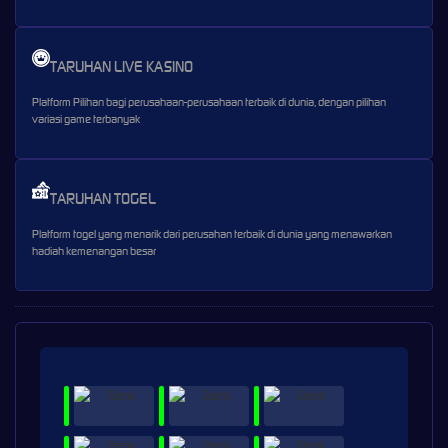
TARUHAN LIVE KASINO
Platform Pilihan bagi perusahaan-perusahaan terbaik di dunia, dengan pilihan
variasi game terbanyak
TARUHAN TOGEL
Platform togel yang menarik dari perusahan terbaik di dunia yang menawarkan
hadiah kemenangan besar