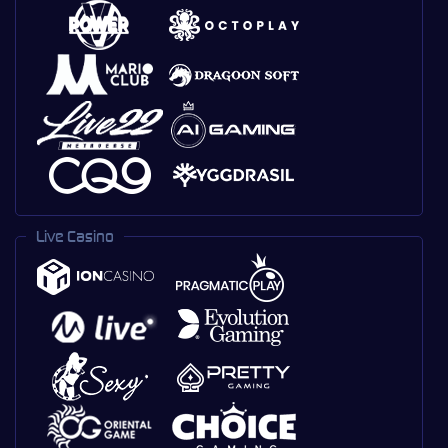
Live Casino