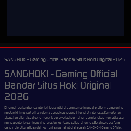
SANGHOKI - Gaming Official Bandar Situs Hoki Original 2026
SANGHOKI - Gaming Official
Bandar Situs Hoki Original
2026
Di tengah perkembangan dunia hiburan digital yang semakin pesat, platform game online
modern kini menjadi pilihan utama banyak pengguna internet di Indonesia. Kemudahan
akses, tampilan visual yang menarik, serta variasi permainan yang lengkap menjadi alasan
mengapa dunia gaming online terus berkembang setiap tahunnya. Salah satu platform
yang mulai dikenal luas oleh komunitas pemain digital adalah SANGHOKI Gaming Official,