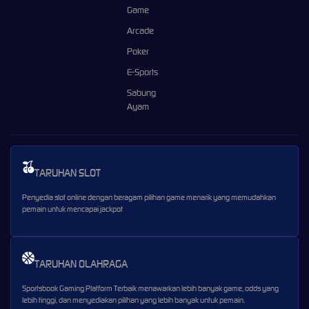
Game
Arcade
Poker
E-Sports
Sabung
Ayam
TARUHAN SLOT
Penyedia slot online dengan beragam pilihan game menarik yang memudahkan
pemain untuk mencapai jackpot
TARUHAN OLAHRAGA
Sportsbook Gaming Platform Terbaik menawarkan lebih banyak game, odds yang
lebih tinggi, dan menyediakan pilihan yang lebih banyak untuk pemain.