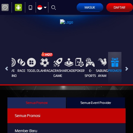
MASUK
DAFTAR
LOTS
LIVE
RACE
TOGEL
OLAHRAGA
CRASH
ARCADE
POKER
E-
SABUNG
PROMOSI
CASINO
GAME
SPORTS
AYAM
Semua Promosi
Semua Event Provider
Semua Promosi
Member Baru