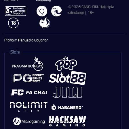
©2026 SANGHOKI. Hak cipta
dilindungi | 18+
Platform Penyedia Layanan
Slots