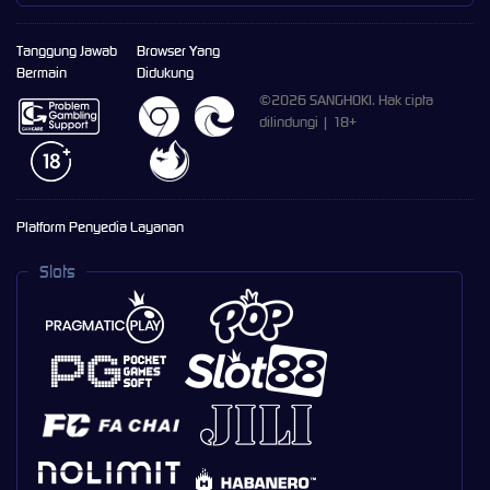
Tanggung Jawab
Browser Yang
Bermain
Didukung
©2026 SANGHOKI. Hak cipta
dilindungi | 18+
Platform Penyedia Layanan
Slots