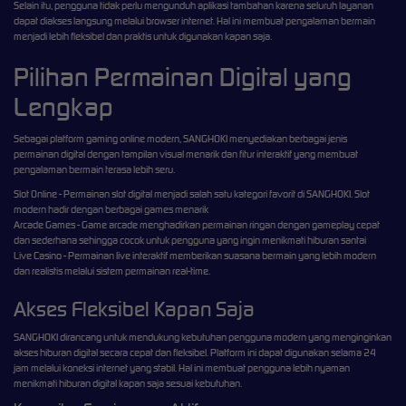
Selain itu, pengguna tidak perlu mengunduh aplikasi tambahan karena seluruh layanan
dapat diakses langsung melalui browser internet. Hal ini membuat pengalaman bermain
menjadi lebih fleksibel dan praktis untuk digunakan kapan saja.
Pilihan Permainan Digital yang
Lengkap
Sebagai platform gaming online modern, SANGHOKI menyediakan berbagai jenis
permainan digital dengan tampilan visual menarik dan fitur interaktif yang membuat
pengalaman bermain terasa lebih seru.
Slot Online - Permainan slot digital menjadi salah satu kategori favorit di SANGHOKI. Slot
modern hadir dengan berbagai games menarik
Arcade Games - Game arcade menghadirkan permainan ringan dengan gameplay cepat
dan sederhana sehingga cocok untuk pengguna yang ingin menikmati hiburan santai
Live Casino - Permainan live interaktif memberikan suasana bermain yang lebih modern
dan realistis melalui sistem permainan real-time.
Akses Fleksibel Kapan Saja
SANGHOKI dirancang untuk mendukung kebutuhan pengguna modern yang menginginkan
akses hiburan digital secara cepat dan fleksibel. Platform ini dapat digunakan selama 24
jam melalui koneksi internet yang stabil. Hal ini membuat pengguna lebih nyaman
menikmati hiburan digital kapan saja sesuai kebutuhan.