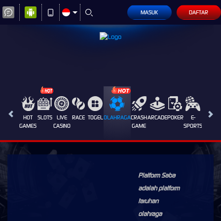
MASUK
DAFTAR
HOT
SLOTS
LIVE
RACE
TOGEL
OLAHRAGA
CRASH
ARCADE
POKER
E-
SABUN
GAMES
CASINO
GAME
SPORTS
AYAM
Platform Saba
adalah platform
taruhan
olahraga