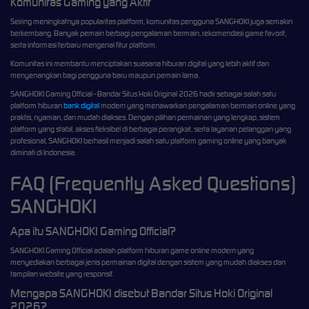
Komunitas Gaming yang Aktif
Seiring meningkatnya popularitas platform, komunitas pengguna SANGHOKI juga semakin
berkembang. Banyak pemain berbagi pengalaman bermain, rekomendasi game favorit,
serta informasi terbaru mengenai fitur platform.
Komunitas ini membantu menciptakan suasana hiburan digital yang lebih aktif dan
menyenangkan bagi pengguna baru maupun pemain lama.
SANGHOKI Gaming Official - Bandar Situs Hoki Original 2026 hadir sebagai salah satu
platform hiburan
bank digital
modern yang menawarkan pengalaman bermain online yang
praktis, nyaman, dan mudah diakses. Dengan pilihan permainan yang lengkap, sistem
platform yang stabil, akses fleksibel di berbagai perangkat, serta layanan pelanggan yang
profesional, SANGHOKI berhasil menjadi salah satu platform gaming online yang banyak
diminati di Indonesia.
FAQ (Frequently Asked Questions)
SANGHOKI
Apa itu SANGHOKI Gaming Official?
SANGHOKI Gaming Official adalah platform hiburan game online modern yang
menyediakan berbagai jenis permainan digital dengan sistem yang mudah diakses dan
tampilan website yang responsif.
Mengapa SANGHOKI disebut Bandar Situs Hoki Original
2026?