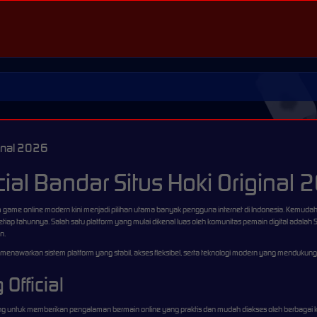
ginal 2026
ial Bandar Situs Hoki Original
m game online modern kini menjadi pilihan utama banyak pengguna internet di Indonesia. Kemudaha
p tahunnya. Salah satu platform yang mulai dikenal luas oleh komunitas pemain digital adalah SA
n.
ga menawarkan sistem platform yang stabil, akses fleksibel, serta teknologi modern yang menduk
fficial
ang untuk memberikan pengalaman bermain online yang praktis dan mudah diakses oleh berbagai