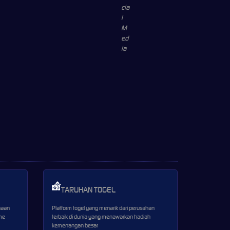
TARUHAN TOGEL
haan
Platform togel yang menarik dari perusahan
ame
terbaik di dunia yang menawarkan hadiah
kemenangan besar